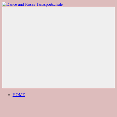
Zum
Inhalt
Dance
springen
and
Roses
Tanzsportschule
Menü
HOME