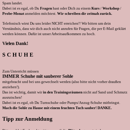
Spam landet.
Dabei ist es egal, ob Du
Fragen
hast oder Dich zu einem
Kurs
/
Workshop
/
Probe-Monat
anmelden möchtest.
Wir schreiben dir zeitnah zurück.
Telefonisch wirst Du uns leider NICHT erreichen!! Wir bitten um dein
Verständnis, dass wir dich auch nicht anrufen für Fragen, die per E-Mail geklärt
werden können. Dafür ist unser Arbeitsaufkommen zu hoch.
Vielen Dank!
S C H U H E
Zum Unterricht müssen
IMMER Schuhe mit sauberer Sohle
mitgebracht und bei uns gewechselt werden (also bitte nicht vorher draußen
anziehen!).
Das ist wichtig, damit wir
in den Trainingsräumen
nicht auf Sand und Schmutz
ausrutschen!
Dabei ist es egal, ob Du Turnschuhe oder Pumps/Anzug-Schuhe mitbringst.
Mach die Sohle zu Hause mit einem feuchten Tuch sauber! DANKE.
Tipp zur Anmeldung